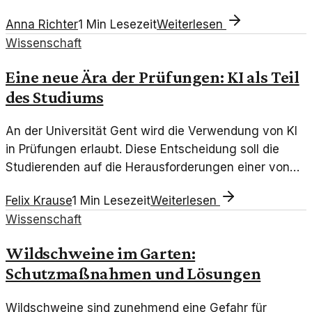
bleibt Skepsis in der Bevölkerung. Welches Wissen
Anna Richter
1
Min Lesezeit
Weiterlesen
fehlt?
Wissenschaft
Eine neue Ära der Prüfungen: KI als Teil
des Studiums
An der Universität Gent wird die Verwendung von KI
in Prüfungen erlaubt. Diese Entscheidung soll die
Studierenden auf die Herausforderungen einer von
Technologie geprägten Welt vorbereiten.
Felix Krause
1
Min Lesezeit
Weiterlesen
Wissenschaft
Wildschweine im Garten:
Schutzmaßnahmen und Lösungen
Wildschweine sind zunehmend eine Gefahr für