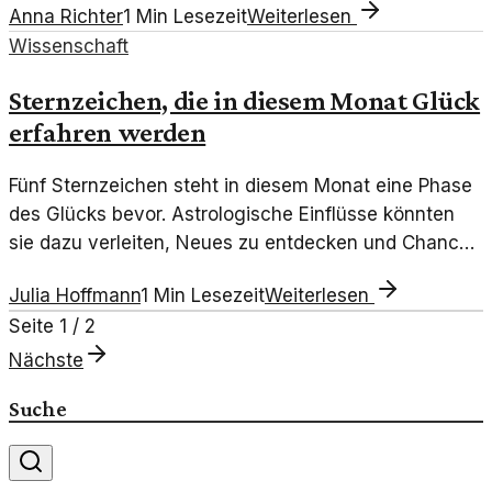
Anna Richter
1
Min Lesezeit
Weiterlesen
Gesundheit auf.
Wissenschaft
Sternzeichen, die in diesem Monat Glück
erfahren werden
Fünf Sternzeichen steht in diesem Monat eine Phase
des Glücks bevor. Astrologische Einflüsse könnten
sie dazu verleiten, Neues zu entdecken und Chancen
zu ergreifen.
Julia Hoffmann
1
Min Lesezeit
Weiterlesen
Seite
1
/
2
Nächste
Suche