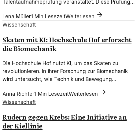
Talentaufnahmeprüfung veranstaltet. Diese Prüfung
zielt darauf ab, vielversprechende Sporttalente zu
Lena Müller
1
Min Lesezeit
Weiterlesen
entdecken und zu fördern.
Wissenschaft
Skaten mit KI: Hochschule Hof erforscht
die Biomechanik
Die Hochschule Hof nutzt KI, um das Skaten zu
revolutionieren. In ihrer Forschung zur Biomechanik
wird untersucht, wie Technik und Bewegung
zusammenwirken.
Anna Richter
1
Min Lesezeit
Weiterlesen
Wissenschaft
Rudern gegen Krebs: Eine Initiative an
der Kiellinie