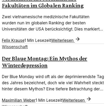
Fakultäten im Globalen Ranking
Zwei vietnamesische medizinische Fakultäten
wurden nun im globalen Ranking der besten
Universitäten der USA berücksichtigt. Dies markiert
einen bedeutenden Fortschritt für die vietnamesische
Felix Krause
1
Min Lesezeit
Weiterlesen
Medizinerausbildung.
Wissenschaft
Der Blaue Montag: Ein Mythos der
Winterdepression
Der Blue Monday wird oft als der deprimierendste Tag
des Jahres bezeichnet, doch wie viel Wahrheit steckt
hinter diesem Mythos? Eine tiefere Betrachtung der
Winterdepression zeigt die komplexen
Maximilian Weber
1
Min Lesezeit
Weiterlesen
Zusammenhänge von Wetter, Stimmung und