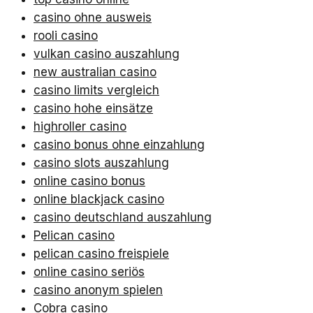
casino ohne ausweis
rooli casino
vulkan casino auszahlung
new australian casino
casino limits vergleich
casino hohe einsätze
highroller casino
casino bonus ohne einzahlung
casino slots auszahlung
online casino bonus
online blackjack casino
casino deutschland auszahlung
Pelican casino
pelican casino freispiele
online casino seriös
casino anonym spielen
Cobra casino